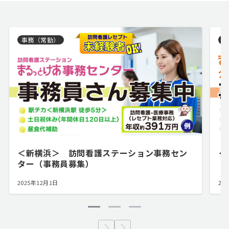
事務（常勤）
事
＜新横浜＞ 訪問看護ステーション事務セン
＜
ター（事務員募集）
2025年12月1日
20