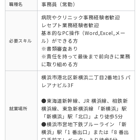
事務員（常勤）
職種名
病院やクリニック事務経験者歓迎
レセプト業務経験者歓迎
基本的なPC操作（Word,Excel,メー
ル）ができる方
必要スキル
※書類審査あり
※責任を持って最後まで前向きに業務
に取り組める方
横浜市港北区新横浜二丁目2番地15 パ
レアナビル3F
●東海道新幹線、JR 横浜線、相鉄新
横浜線、東急新横浜線 「新横浜」駅
就業場所
「新横浜」駅「北口」より徒歩5分
●横浜市営地下鉄ブルーライン 「新
横浜」駅「1 番出口」または「8 番出
口手前エレベータ」より徒歩5分