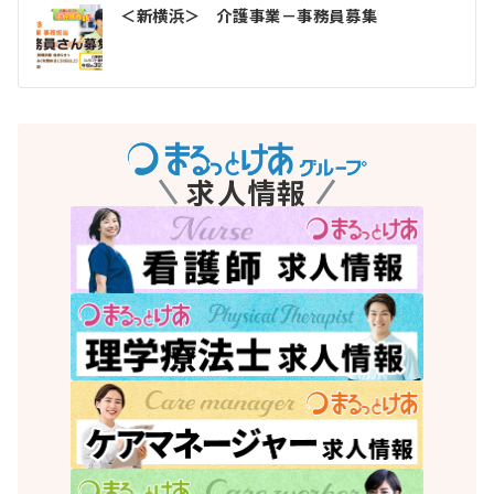
投
＜新横浜＞ 介護事業－事務員募集
稿
ナ
ビ
ゲ
求人情報
ー
シ
ョ
ン