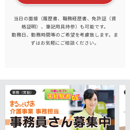
当日の面接（履歴書、職務経歴書、免許証（資
格証明）、筆記用具持参）も可能です。
勤務日、勤務時間等のご希望を考慮致します。ま
ずはお気軽にご相談ください。
事務（常勤）
介