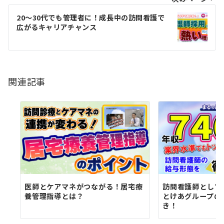
ビ
ゲ
20〜30代でも管理者に！成長中の訪問看護で
広がるキャリアチャンス
ー
シ
ョ
関連記事
ン
医師とケアマネがつながる！居宅療
訪問看護師として
養管理指導とは？
とけあグループの
き！