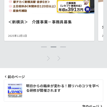
＜新横浜＞ 介護事業－事務員募集
【
介
2025年12月1日
20
前のページ
投
明日からの臨床が変わる！膝リハのコツを学べ
稿
る研修が開催されます
ナ
次のページ