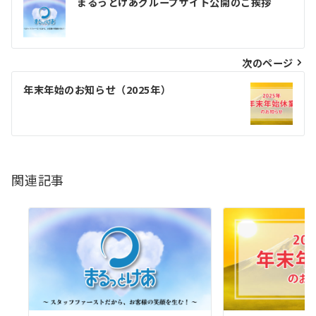
まるっとけあグループサイト公開のご挨拶
稿
ナ
ビ
次のページ
ゲ
年末年始のお知らせ（2025年）
ー
シ
ョ
関連記事
ン