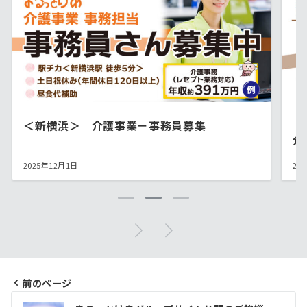
＜新横浜＞ 介護事業－事務員募集
【
介
2025年12月1日
20
前のページ
投